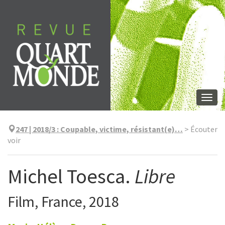
Skip
to
content
Togg
navi
247 | 2018/3
:
Coupable, victime, résistant(e)…
>
Écouter
voir
Michel Toesca.
Libre
Film, France, 2018