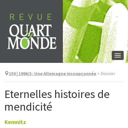
Aller
directement
au
contenu
Togg
navi
159 | 1996/3
:
Une Allemagne insoupçonnée
>
Dossier
Eternelles histoires de
mendicité
Kemnitz