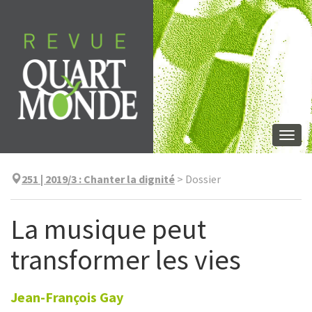
Aller
directement
au
contenu
Togg
navi
251 | 2019/3
:
Chanter la dignité
>
Dossier
La musique peut
transformer les vies
Jean-François
Gay