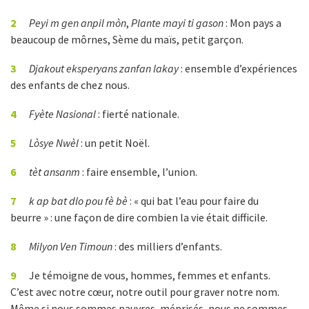
2
Peyi m gen anpil mòn
,
Plante mayi ti gason
: Mon pays a
beaucoup de môrnes, Sème du maïs, petit garçon.
3
Djakout eksperyans zanfan lakay
: ensemble d’expériences
des enfants de chez nous.
4
Fyète Nasional
: fierté nationale.
5
Lòsye Nwèl
: un petit Noël.
6
tèt ansanm
: faire ensemble, l’union.
7
k ap bat dlo pou fè bè
: « qui bat l’eau pour faire du
beurre » : une façon de dire combien la vie était difficile.
8
Milyon Ven Timoun
: des milliers d’enfants.
9
Je témoigne de vous, hommes, femmes et enfants.
C’est avec notre cœur, notre outil pour graver notre nom.
Même si nous sommes pauvres, méprisés, nous ne sommes