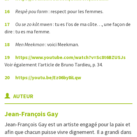
16
Respè pou fanm
: respect pour les femmes.
17
Ou se zo kòt mwen
: tu es l’os de ma côte…, une façon de
dire : tu es ma femme.
18
Men Meekman
: voici Meekman.
19
https://www.youtube.com/watch?v=Sc8t6BZUSJs
Voir également l’article de Bruno Tardieu, p. 34.
20
https://youtu.be/Ez06by8iLqw
AUTEUR
Jean-François
Gay
Jean-François Gay est un artiste engagé pour la paix et
afin que chacun puisse vivre dignement. Il a grandi dans