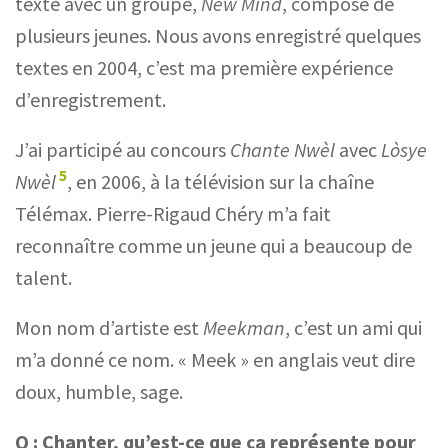
texte avec un groupe,
New Mind
, composé de
plusieurs jeunes. Nous avons enregistré quelques
textes en 2004, c’est ma première expérience
d’enregistrement.
J’ai participé au concours
Chante Nwèl
avec
Lòsye
5
Nwèl
, en 2006, à la télévision sur la chaîne
Télémax. Pierre-Rigaud Chéry m’a fait
reconnaître comme un jeune qui a beaucoup de
talent.
Mon nom d’artiste est
Meekman
, c’est un ami qui
m’a donné ce nom. « Meek » en anglais veut dire
doux, humble, sage.
Q :
Chanter, qu’est-ce que ça représente pour