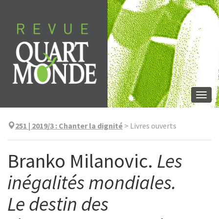
Aller
directement
au
contenu
Togg
navi
251 | 2019/3
:
Chanter la dignité
>
Livres ouverts
Branko Milanovic.
Les
inégalités mondiales.
Le destin des