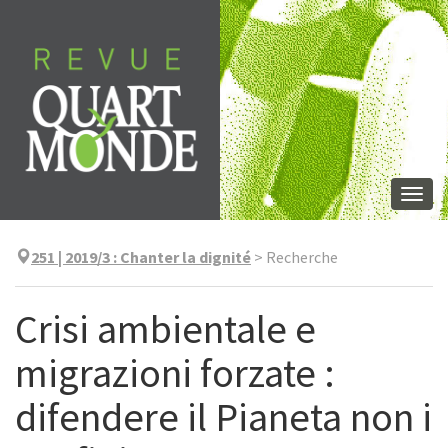
Aller
directement
au
contenu
Togg
navi
251 | 2019/3
:
Chanter la dignité
>
Recherche
Crisi ambientale e
migrazioni forzate :
difendere il Pianeta non i