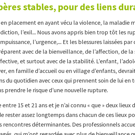
pères stables, pour des liens dur
 en placement en ayant vécu la violence, la maladie m
ddiction, l’exil... Nous avons appris bien trop tôt les ru
l’impuissance, l’urgence,... Et les blessures laissées pa
 réparent avec de la bienveillance, de l’affection, de la
fective, et surtout avec de la stabilité. L’enfant, l’ado
er, en famille d’accueil ou en village d’enfants, devrai
iens du quotidien avec ceux qui prennent soin de lui en 
ns prendre le risque d’une nouvelle rupture.
 entre 15 et 21 ans et je n’ai connu « que » deux lieux d’
de rester assez longtemps dans chacun de ces lieux p
des rencontres déterminantes. Des professionnels accue
agés, qui m’ont regardée avec plus de bienveillance qu