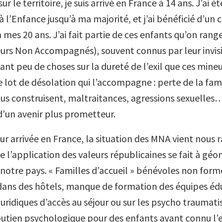
r le territoire, je suis arrivé en France à 14 ans. J’ai ét
 à l’Enfance jusqu’à ma majorité, et j’ai bénéficié d’un 
 mes 20 ans. J’ai fait partie de ces enfants qu’on rang
urs Non Accompagnés), souvent connus par leur invisib
ant peu de choses sur la dureté de l’exil que ces mine
le lot de désolation qui l’accompagne : perte de la fam
ous construisent, maltraitances, agressions sexuelles
 d’un avenir plus prometteur.
ur arrivée en France, la situation des MNA vient nous 
 l’application des valeurs républicaines se fait à géo
 notre pays. « Familles d’accueil » bénévoles non form
ns des hôtels, manque de formation des équipes édu
juridiques d’accès au séjour ou sur les psycho traumat
utien psychologique pour des enfants ayant connu l’e