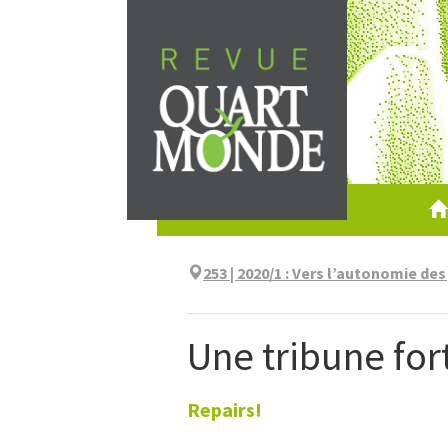
Aller
directement
au
contenu
253 | 2020/1
:
Vers l’autonomie des
Une tribune for
Repairs!