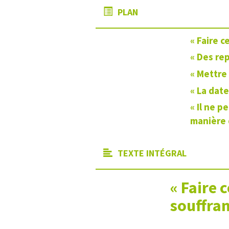
PLAN
« Faire c
« Des rep
« Mettre 
« La date
« Il ne p
manière 
TEXTE INTÉGRAL
« Faire 
souffran