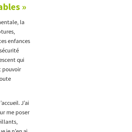
ables »
entale, la
ptures,
r ces enfances
 sécurité
lescent qui
t pouvoir
toute
accueil. J’ai
our me poser
illants,
e je n’en ai