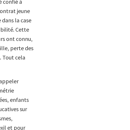
é confié à
contrat jeune
e dans la case
ilité. Cette
urs ont connu,
ille, perte des
… Tout cela
rappeler
métrie
ées, enfants
catives sur
ismes,
xil et pour