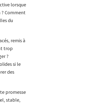
ctive lorsque
ion ? Comment
lles du
acés, remis à
nt trop
ger ?
ides si le
rer des
ette promesse
el, stable,