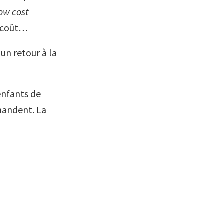
ow cost
s coût…
un retour à la
enfants de
mandent. La