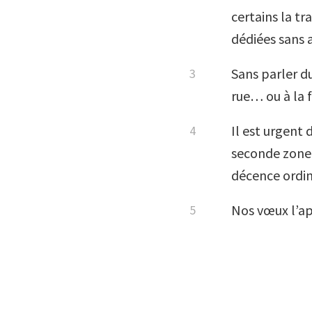
certains la tr
dédiées sans a
Sans parler d
rue… ou à la f
Il est urgent
seconde zone.
décence ordi
Nos vœux l’ap