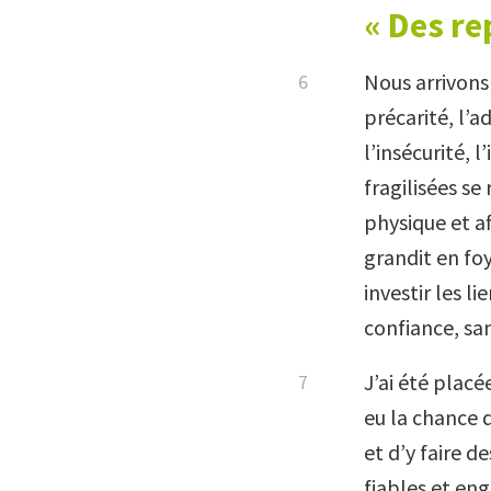
« Des re
Nous arrivons
précarité, l’a
l’insécurité, 
fragilisées se
physique et af
grandit en foy
investir les l
confiance, sa
J’ai été placée
eu la chance 
et d’y faire 
fiables et eng