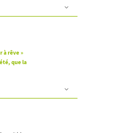
r à rêve »
été, que la