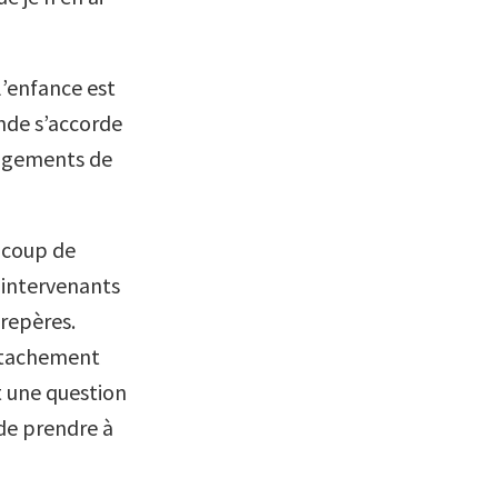
l’enfance est
onde s’accorde
hangements de
ucoup de
’intervenants
 repères.
attachement
t une question
 de prendre à