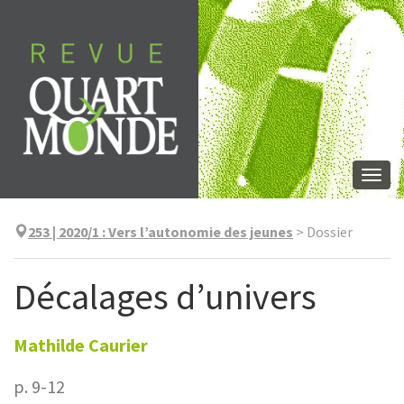
Aller
directement
au
contenu
Togg
navi
253 | 2020/1
:
Vers l’autonomie des jeunes
>
Dossier
Décalages d’univers
Mathilde
Caurier
p. 9-12