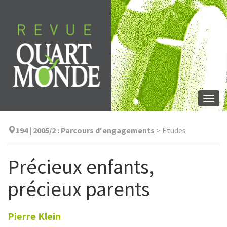
Aller
directement
au
contenu
Togg
navi
194 | 2005/2
:
Parcours d'engagements
>
Etudes
Précieux enfants,
précieux parents
Pierre
Klein