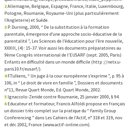
2
Allemagne, Belgique, Espagne, France, Italie, Luxembourg,
Pologne, Roumanie, Royaume-Uni (plus particulièrement
l’Angleterre) et Suède.
3
P. Durning, 2000, “ De la substitution à la formation
parentale, émergence d’une approche socio-éducative de la
parentalité ”, Les Sciences de l’éducation pour l’ère nouvelle,
XXXIII, (4) : 15-37. Voir aussi les documents préparatoires au
9ème Congrès international de l’EUSARF (sept. 2005, Paris)
Enfants en difficulté dans un monde difficile (http ://netx.u-
paris10.fr/eusarf/).
4
F.Tulkens, “ Un juge à la cour européenne s’exprime ”, p. 95 à
106, in “ Le droit de vivre en famille ”, Dossiers et documents
n°11, Revue Quart Monde, Ed. Quart Monde, 2002.
5
Ignaccolo-Zenide contre Roumanie, 25 janvier 2000, § 94.
6
Educateur et formateur, Francis Alföldi propose en français
un dossier très complet sur la pratique du “ Family Group
Conferencing ” dans Les Cahiers de l’Actif, n° 318 et 319, nov
et déc 2002, France (www.actif-online.com).