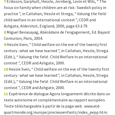
7
Eriksson, Garphult, Hessle, Jernberg, Levin et Wils, “ The
focus on family when children are at risk : Swedish policy in
practice ”, in Callahan, Hessle et Strega, “ Valuing the field :
child welfare in an international context ”, CEDR and
Ashgate, Aldershot, England, 2000, page 63 à 79.
8
Miguel Benasayag, Abécédaire de l’engagement, Ed. Bayard
Centurion, Paris, 2004.
9
Hessle Sven, “ Child welfare on the eve of the twenty first
century : what we have learned ”, in Callahan, Hessle, Strega
(Edit.), “ Valuing the field : Child Welfare in an international
context ”, CEDR and Ashgate, 2000.
10
Hessle Sven, “ Child welfare on the eve of the twenty first
century : what we have learned ”, in Callahan, Hessle, Strega
(Edit.), “ Valuing the field : Child Welfare in an international
context ”, CEDR and Ashgate, 2000.
11
Expérience de dialogue Agora longuement décrite dans un
texte autonome et complémentaire au rapport européen.
Texte téléchargeable à partir de la page web : www.atd-
quartmonde.org/europe/precieuxenfants/index_pepp.htm.