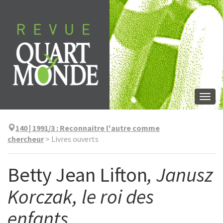
Skip
to
content
Togg
navi
140 | 1991/3
:
Reconnaitre l'autre comme
chercheur
>
Livres ouverts
Betty Jean Lifton
, Janusz
Korczak, le roi des
enfants