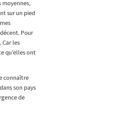
es moyennes,
ant sur un pied
èmes
e décent. Pour
. Car les
e qu’elles ont
e connaître
 dans son pays
ergence de