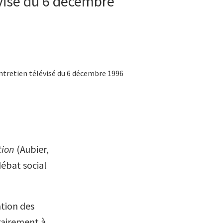
évisé du 6 décembre
 entretien télévisé du 6 décembre 1996
tion
(Aubier,
débat social
ation des
trairement à