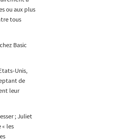
es ou aux plus
ntre tous
chez Basic
Etats-Unis,
ceptant de
ent leur
sser ; Juliet
 « les
es