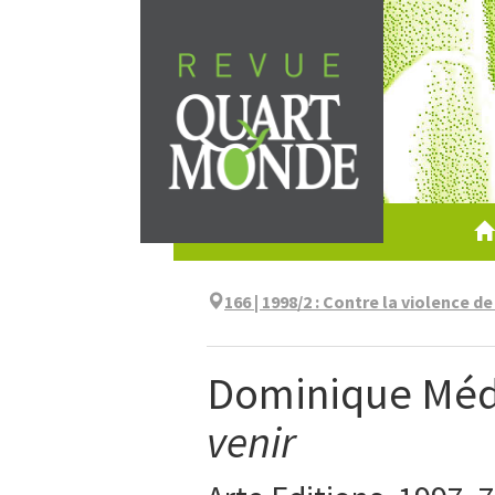
Aller
directement
au
contenu
166 | 1998/2
:
Contre la violence de 
Dominique Méda
venir