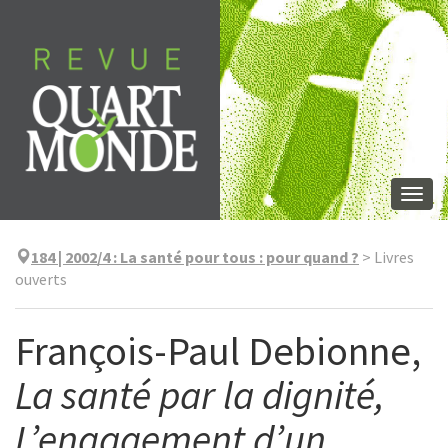
Aller
directement
au
contenu
Togg
navi
184 | 2002/4
:
La santé pour tous : pour quand ?
>
Livres
ouverts
François-Paul Debionne,
La santé par la dignité,
L’engagement d’un