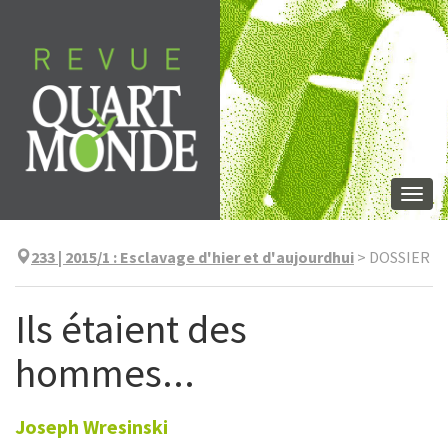
Skip
to
content
Togg
navi
233 | 2015/1
:
Esclavage d'hier et d'aujourdhui
>
DOSSIER
Ils étaient des
hommes...
Joseph
Wresinski