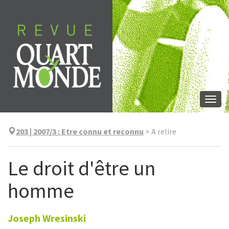
Aller
directement
au
contenu
Togg
navi
203 | 2007/3
:
Etre connu et reconnu
>
A relire
Le droit d'être un
homme
Joseph
Wresinski