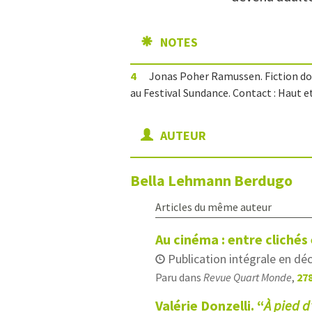
NOTES
4
Jonas Poher Ramussen. Fiction doc
au Festival Sundance. Contact : Haut et
AUTEUR
Bella
Lehmann Berdugo
Articles du même auteur
Au cinéma : entre clichés
Publication intégrale en d
Paru dans
Revue Quart Monde
,
278
Valérie Donzelli. “
À pied 