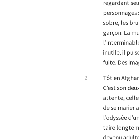
regardant seul
personnages s
sobre, les br
garçon. La m
l’interminabl
inutile, il pu
fuite. Des im
Tôt en Afghan
C’est son deux
attente, celle
de se marier 
l’odyssée d’un
taire longtem
devenu adulte