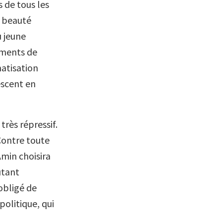
s de tous les
e beauté
u jeune
ements de
matisation
escent en
rès répressif.
 Contre toute
Amin choisira
utant
 obligé de
olitique, qui