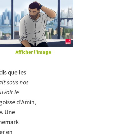
Afficher l’image
dis que les
ait sous nos
uvoir le
ngoisse d’Amin,
e. Une
anemark
er en