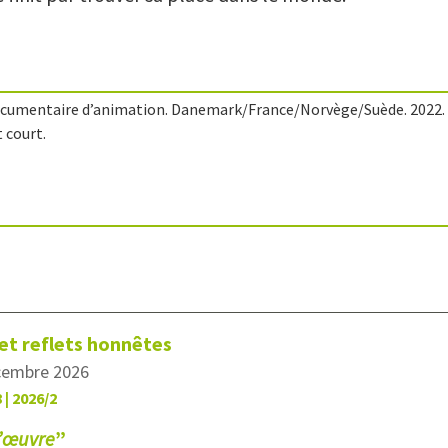
umentaire d’animation. Danemark/France/Norvège/Suède. 2022. VOS
 court.
 et reflets honnêtes
écembre 2026
 | 2026/2
d’œuvre
”