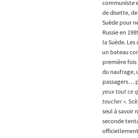
communiste et 
de disette, de
Suède pour ne 
Russie en 1989
la Suède. Les
un bateau con
première fois 
du naufrage, 
passagers… p
yeux tout ce 
toucher ».
Scè
seul à savoir 
seconde tenta
officiellemen