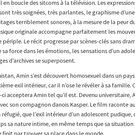
 en boucle des sitcoms à la télévision. Les expression
ont très soignées, très parlantes, le graphisme d’un
uitages terriblement sonores, à la mesure de la peur d
usique originale accompagne parfaitement les mouv
e périple. Le récit progresse par scènes-clés sans dra
ise sa force dans les émotions, les sensations d’un adol
ages d’archives se superposent.
istan, Amin s’est découvert homosexuel dans un pays t
ième exil intérieur, car il n’ose le révéler à sa famille.
-ci acceptera Amin tel qu’il est. Devenu universitaire, 
avec son compagnon danois Kasper. Le film raconte a
 réfugié, que l’exil intérieur d’un adolescent pudique,
ps sa nature intime, en même temps que sa situation p
 finit par trouver sa place dans le monde.