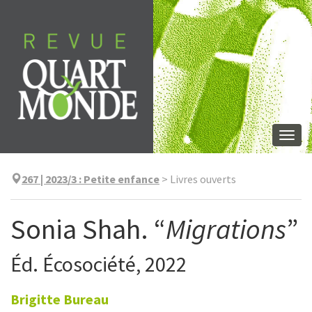
Aller
directement
au
contenu
Togg
navi
267 | 2023/3
:
Petite enfance
>
Livres ouverts
Sonia Shah. “
Migrations
”
Éd. Écosociété, 2022
Brigitte
Bureau