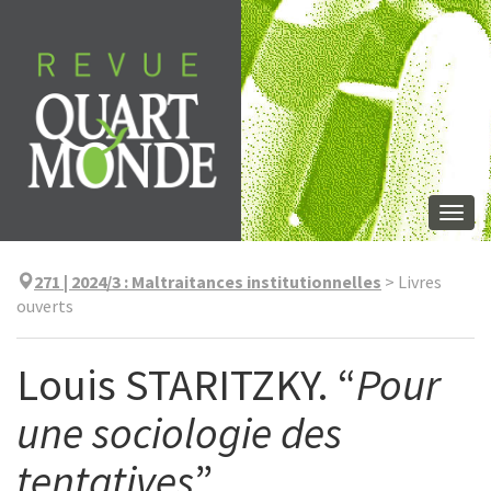
Aller
directement
au
contenu
Togg
navi
271 | 2024/3
:
Maltraitances institutionnelles
>
Livres
ouverts
Louis STARITZKY. “
Pour
une sociologie des
tentatives
”