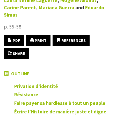
Laura Nerline
Laguerre
,
Mogène
Alionat
,
Carine
Parent
,
Mariana
Guerra
and
Eduardo
Simas
p. 55-58
PDF
PRINT
REFERENCES
SHARE
OUTLINE
Privation d’identité
Résistance
Faire payer sa hardiesse à tout un peuple
Écrire l’Histoire de manière juste et digne