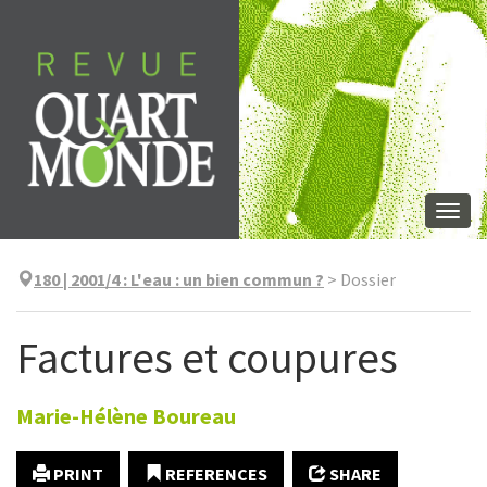
Skip
to
content
Togg
navi
180 | 2001/4
:
L'eau : un bien commun ?
>
Dossier
Factures et coupures
Marie-Hélène
Boureau
PRINT
REFERENCES
SHARE