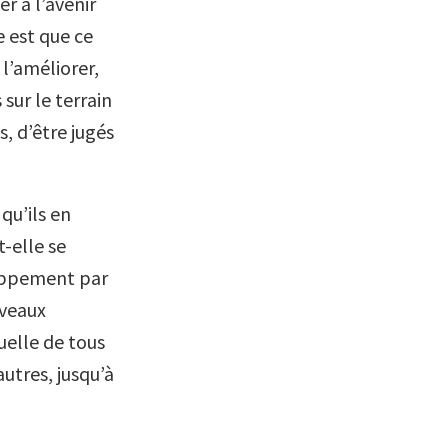
r à l’avenir
e est que ce
 l’améliorer,
 sur le terrain
, d’être jugés
qu’ils en
t-elle se
loppement par
uveaux
uelle de tous
utres, jusqu’à