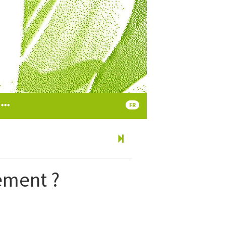
FR
ement ?