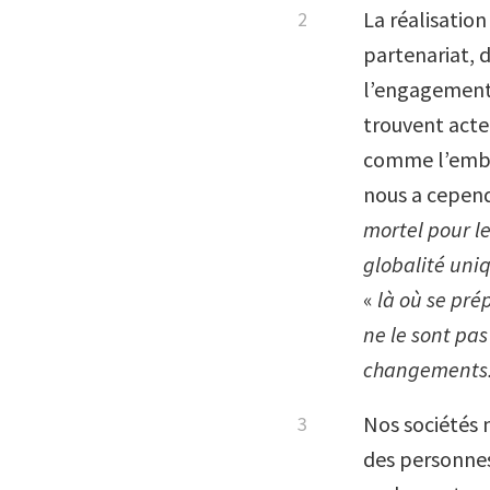
La réalisation
partenariat, 
l’engagement 
trouvent acte
comme l’embry
nous a cepend
mortel pour l
globalité uni
«
là où se pré
ne le sont pas
changements.
Nos sociétés 
des personnes