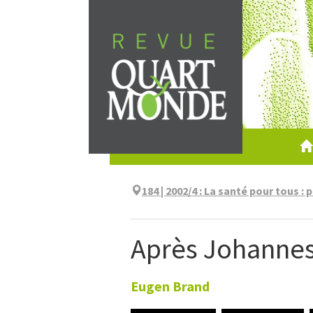
Aller
directement
au
contenu
184 | 2002/4
:
La santé pour tous : 
Après Johannes
Eugen
Brand