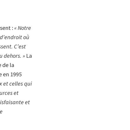
sent :
« Notre
 d’endroit où
sent. C’est
du dehors. »
La
 de la
e en 1995
 et celles qui
ources et
isfaisante et
de