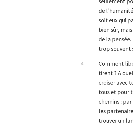
seulement pou
de l’humanité
soit eux qui p
bien sûr, mais
de la pensée.
trop souvent s
Comment libére
tirent ? A que
croiser avec 
tous et pour t
chemins : par
les partenair
trouver un l