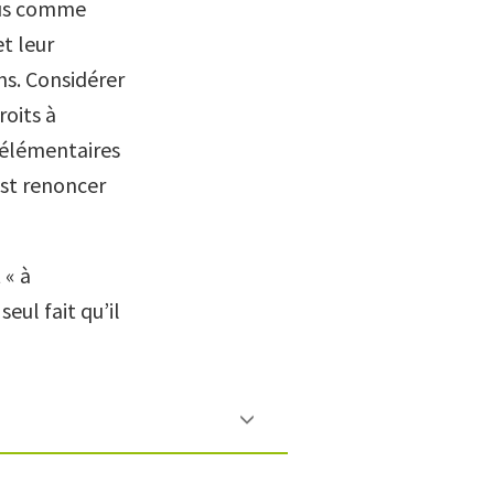
nnus comme
t leur
ns. Considérer
roits à
s élémentaires
est renoncer
 « à
eul fait qu’il