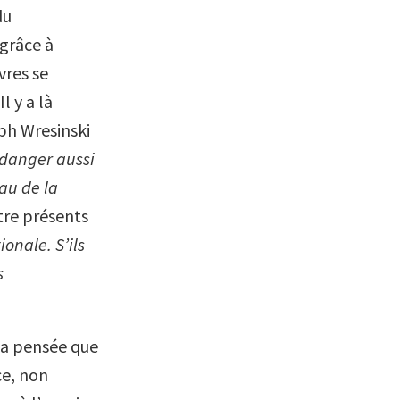
du
 grâce à
vres se
l y a là
ph Wresinski
 danger aussi
au de la
être présents
onale. S’ils
s
la pensée que
ce, non