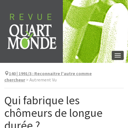
Aller
directement
au
contenu
Togg
navi
140 | 1991/3
:
Reconnaitre l'autre comme
chercheur
>
Autrement Vu
Qui fabrique les
chômeurs de longue
durée ?