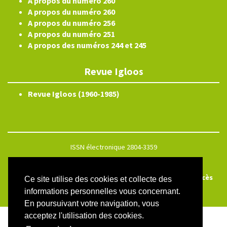
A propos du numéro 260
A propos du numéro 260
A propos du numéro 256
A propos du numéro 251
A propos des numéros 244 et 245
Revue Igloos
Revue Igloos (1960-1985)
ISSN électronique 2804-3359
Plan du site
Créé et hébergé par Chapitre 9
—
Édité avec Lodel
—
Accès
Ce site utilise des cookies et collecte des
réservé
informations personnelles vous concernant.
En poursuivant votre navigation, vous
acceptez l'utilisation des cookies.