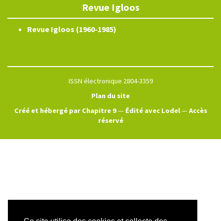
Revue Igloos
Revue Igloos (1960-1985)
ISSN électronique 2804-3359
Plan du site
Créé et hébergé par Chapitre 9
—
Édité avec Lodel
—
Accès
réservé