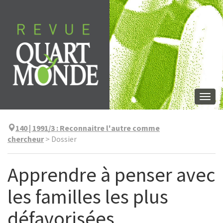
Aller
directement
au
contenu
Togg
navi
140 | 1991/3
:
Reconnaitre l'autre comme
chercheur
>
Dossier
Apprendre à penser avec
les familles les plus
défavorisées