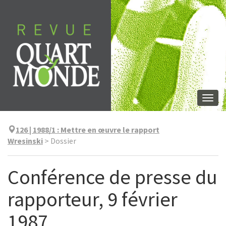
Aller
directement
au
contenu
Togg
navi
126 | 1988/1
:
Mettre en œuvre le rapport
Wresinski
>
Dossier
Conférence de presse du
rapporteur, 9 février
1987