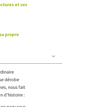
uctures et ses
 sa propre
rdinaire
 se dérobe
es, nous fait
 d'histoire :
ivre paru sous