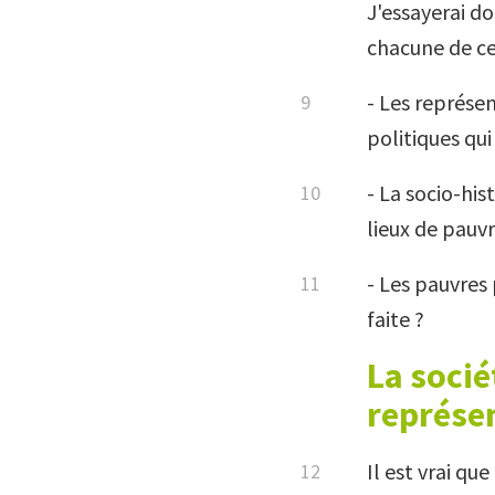
J'essayerai d
chacune de ce
- Les représen
politiques qui
- La socio-his
lieux de pauvr
- Les pauvres
faite ?
La socié
représen
Il est vrai qu