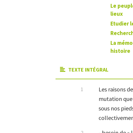
Le peupl
lieux
Etudier l
Recherch
La mémoi
histoire
TEXTE INTÉGRAL
Les raisons de
mutation que 
sous nos pied
collectivemen
- besoin de « 