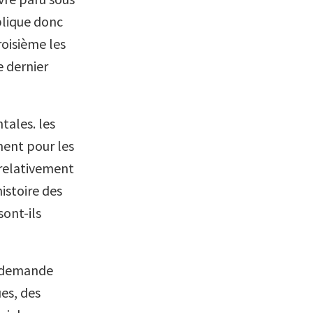
blique donc
roisième les
e dernier
tales. les
ment pour les
 relativement
histoire des
sont-ils
ne demande
es, des