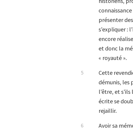
historiens, pr
connaissance d
présenter des 
s'expliquer : 
encore réalise
et donc la mé
« royauté ».
Cette revendic
démunis, les p
l'être, et s'il
écrite se doub
rejaillir.
Avoir sa mémoi