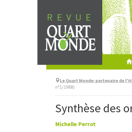
Aller
directement
au
contenu
Le Quart Monde: partenaire de l'H
n°1/1988)
Synthèse des or
Michelle
Perrot