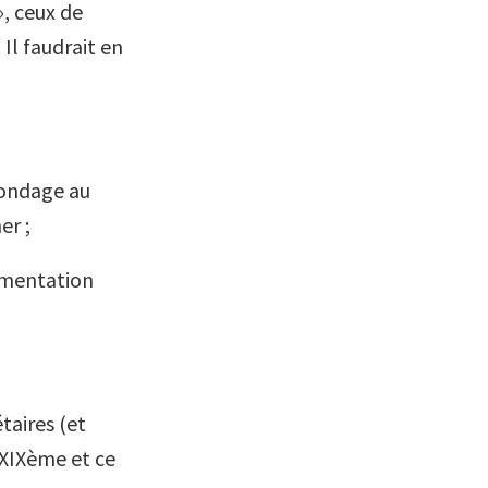
», ceux de
Il faudrait en
abondage au
er ;
cumentation
taires (et
 XIXème et ce