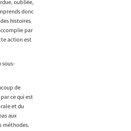
erdue, oubliée,
comprends donc
des histoires
 accomplie par
te action est
u sous-
aucoup de
par ce qui est
rale et du
pas aux
es méthodes.