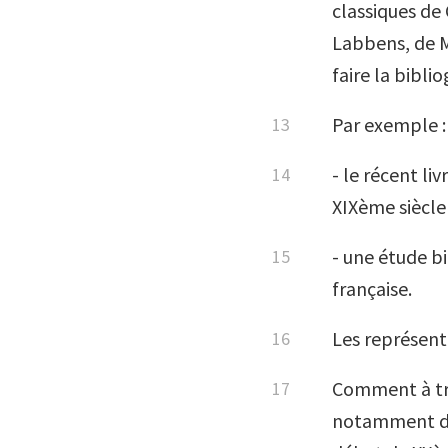
classiques de 
Labbens, de Mo
faire la bibli
Par exemple :
- le récent li
XIXème siècle 
- une étude b
française.
Les représent
Comment à tra
notamment dan