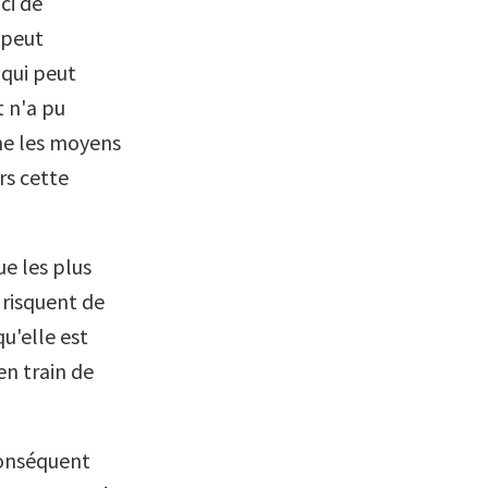
ci de
a peut
 qui peut
t n'a pu
nne les moyens
rs cette
ue les plus
 risquent de
 qu'elle est
en train de
 conséquent