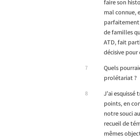
faire son hist
mal connue, et
parfaitement 
de familles qu
ATD, fait par
décisive pour 
Quels pourraie
prolétariat ?
J'ai esquissé
points, en com
notre souci a
recueil de té
mêmes objecti