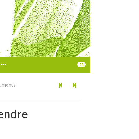
FR
ocuments
rendre