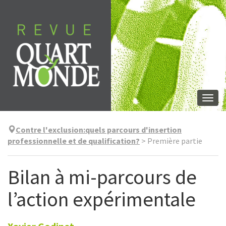
Aller
directement
au
contenu
Togg
navi
Contre l'exclusion:quels parcours d'insertion
professionnelle et de qualification?
>
Première partie
Bilan à mi-parcours de
l’action expérimentale