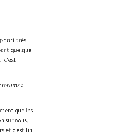
apport très
 écrit quelque
, c'est
y forums »
iment que les
on sur nous,
 et c'est fini.