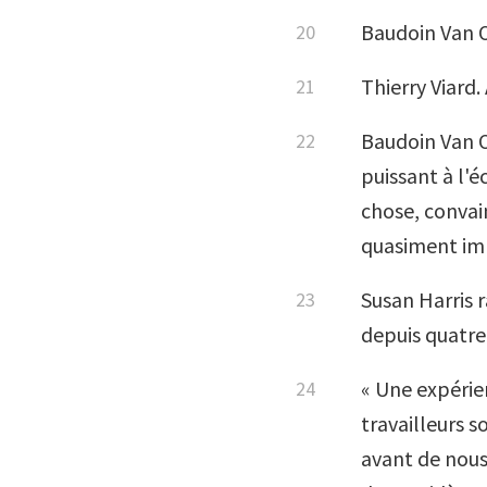
Baudoin Van O
Thierry Viard
Baudoin Van O
puissant à l'é
chose, convain
quasiment imp
Susan Harris 
depuis quatre
« Une expérie
travailleurs s
avant de nous 