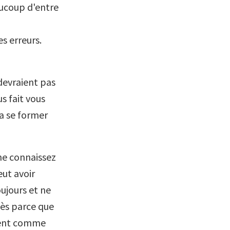
aucoup d'entre
s erreurs.
 devraient pas
s fait vous
va se former
 ne connaissez
eut avoir
oujours et ne
ccès parce que
ument comme