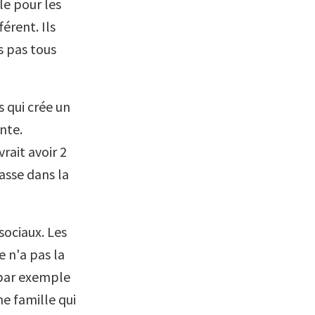
ble pour les
érent. Ils
s pas tous
 qui crée un
nte.
rait avoir 2
asse dans la
 sociaux. Les
 n'a pas la
 par exemple
ne famille qui