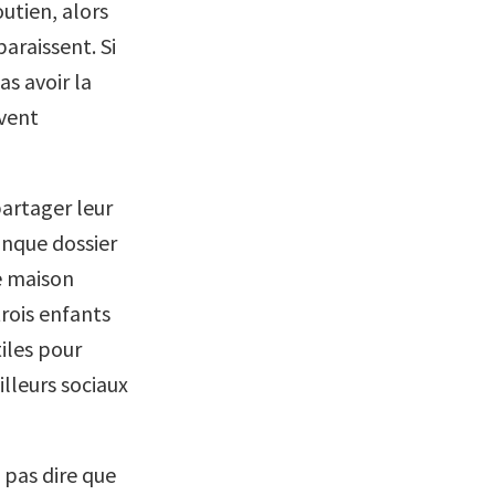
outien, alors
paraissent. Si
as avoir la
ivent
partager leur
onque dossier
ne maison
trois enfants
tiles pour
lleurs sociaux
 pas dire que