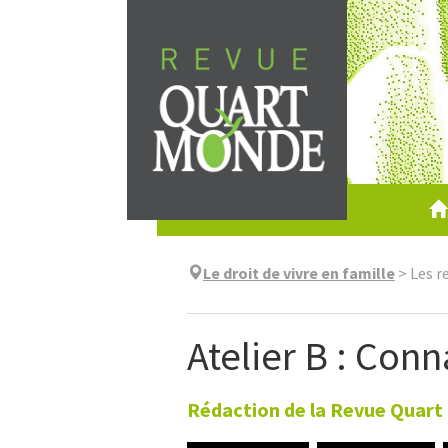
Aller
directement
au
contenu
Le droit de vivre en famille
>
Les r
Atelier B : Con
Rédaction de la Revue Quar