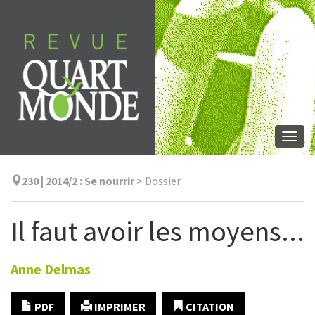
Aller
directement
au
contenu
Togg
navi
230 | 2014/2
:
Se nourrir
>
Dossier
Il faut avoir les moyens...
Anne
Delmas
PDF
IMPRIMER
CITATION