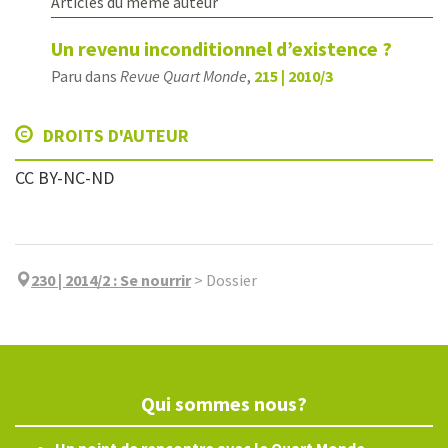
Articles du même auteur
Un revenu inconditionnel d’existence ?
Paru dans
Revue Quart Monde
,
215 | 2010/3
DROITS D'AUTEUR
CC BY-NC-ND
230 | 2014/2
:
Se nourrir
>
Dossier
Qui sommes nous?