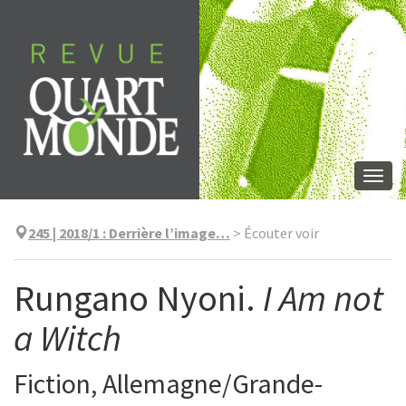
Aller
directement
au
contenu
Togg
navi
245 | 2018/1
:
Derrière l’image…
>
Écouter voir
Rungano Nyoni.
I Am not
a Witch
Fiction, Allemagne/Grande-