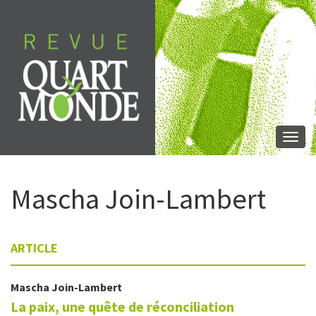
Aller
directement
au
contenu
Togg
navi
Mascha
Join-Lambert
ARTICLE
Mascha
Join-Lambert
La paix, une quête de réconciliation