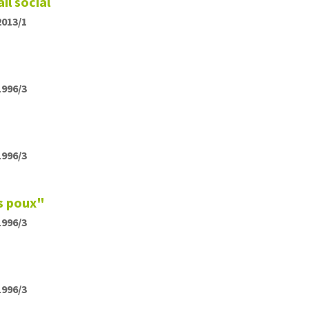
il social
2013/1
1996/3
1996/3
s poux"
1996/3
1996/3