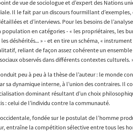
oint de vue de sociologue et d’expert des Nations unie
le. Il le fait par un discours fourmillant d’exemples,
étaillées et d’interviews. Pour les besoins de l’analyse,
population en catégories - « les propriétaires, les bu
, les déshérités... » - et en tire un schéma, « instrumen
itatif, reliant de façon assez cohérente un ensemble
ciaux observés dans différents contextes culturels. 
 conduit peu à peu à la thèse de l’auteur : le monde c
ar sa dynamique interne, à l’union des contraires. Il c
ialisation dominant résultant d’un choix philosophiq
is : celui de l’individu contre la communauté.
on occidentale, fondée sur le postulat de l’homme prod
 entraîne la compétition sélective entre tous les 