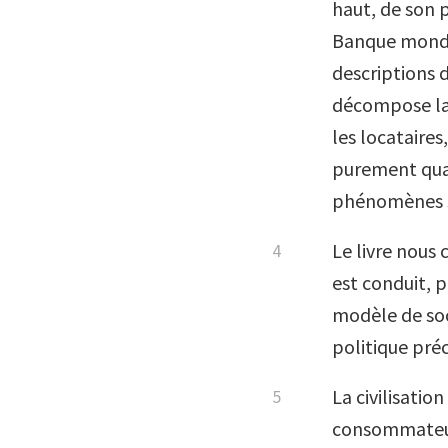
haut, de son p
Banque mondia
descriptions d
décompose la 
les locataires
purement qual
phénomènes so
Le livre nous
est conduit, p
modèle de soc
politique préc
La civilisati
consommateur,