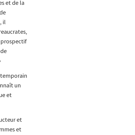
s et de la
 de
 il
reaucrates,
t prospectif
 de
»
ontemporain
onnaît un
ue et
ucteur et
hommes et