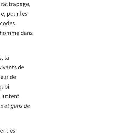
 rattrapage,
re, pour les
s codes
t l’homme dans
, la
vivants de
teur de
quoi
 luttent
s et gens de
uer des