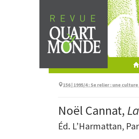
Aller
directement
au
contenu
156 | 1995/4
:
Se relier : une cultur
Noël Cannat,
La
Éd. L’Harmattan, Par