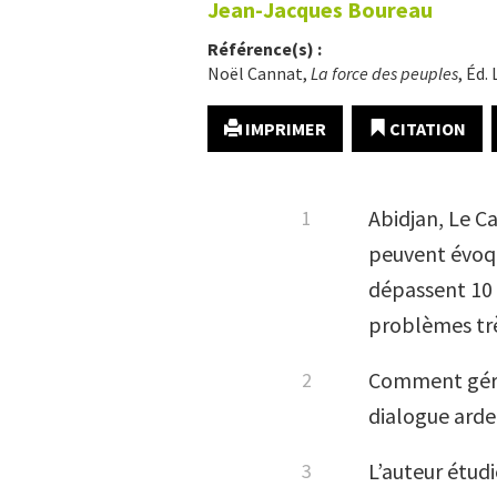
Jean-Jacques
Boureau
Référence(s) :
Noël Cannat,
La force des peuples
, Éd.
IMPRIMER
CITATION
Abidjan, Le C
peuvent évoqu
dépassent 10 m
problèmes très
Comment gérer
dialogue arden
L’auteur étudi