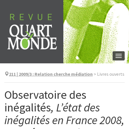
Aller
directement
au
contenu
Togg
navi
211 | 2009/3
:
Relation cherche médiation
>
Livres ouverts
Observatoire des
inégalités
, L’état des
inégalités en France 2008,