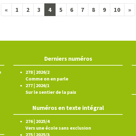
(current)
«
1
2
3
4
5
6
7
8
9
10
»
Derniers numéros
e
278 | 2026/2
Comme on en parle
277 | 2026/1
Sur le sentier de la paix
Numéros en texte intégral
276 | 2025/4
Vers une école sans exclusion
275 | 2025/3