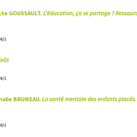
icte GOUSSAULT.
L’éducation, ça se partage ?
Ressourc
26/1
ells
26/1
halie BRUNEAU.
La santé mentale des enfants placés.
26/1