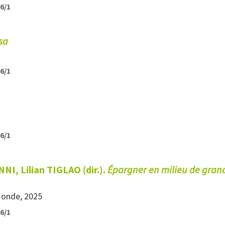
26/1
sa
26/1
26/1
I, Lilian TIGLAO (dir.).
Épargner en milieu de gran
Monde, 2025
26/1