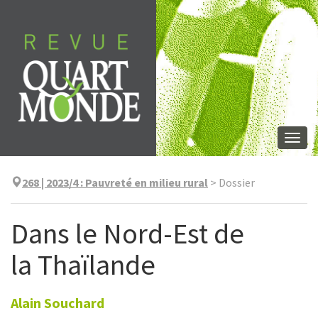
Skip
to
content
Togg
navi
268 | 2023/4
:
Pauvreté en milieu rural
>
Dossier
Dans le Nord-Est de
la Thaïlande
Alain
Souchard