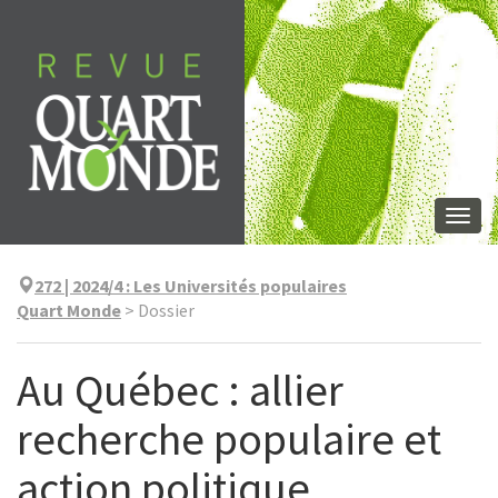
Aller
directement
au
contenu
Togg
navi
272 | 2024/4
:
Les Universités populaires
Quart Monde
>
Dossier
Au Québec : allier
recherche populaire et
action politique