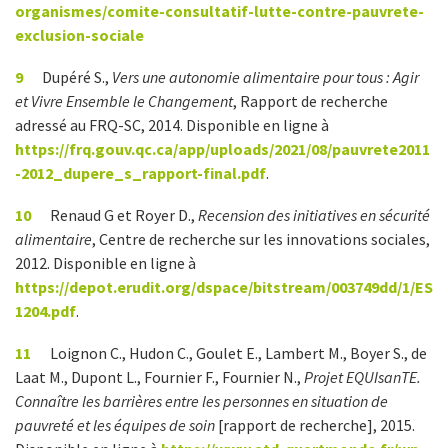
organismes/comite-consultatif-lutte-contre-pauvrete-
exclusion-sociale
9
Dupéré S.,
Vers une autonomie alimentaire pour tous : Agir
et Vivre Ensemble le Changement
, Rapport de recherche
adressé au FRQ-SC, 2014. Disponible en ligne à
https://frq.gouv.qc.ca/app/uploads/2021/08/pauvrete2011
-2012_dupere_s_rapport-final.pdf
.
10
Renaud G et Royer D.,
Recension des initiatives en sécurité
alimentaire
, Centre de recherche sur les innovations sociales,
2012. Disponible en ligne à
https://depot.erudit.org/dspace/bitstream/003749dd/1/ES
1204.pdf
.
11
Loignon C., Hudon C., Goulet E., Lambert M., Boyer S., de
Laat M., Dupont L., Fournier F., Fournier N.,
Projet EQUIsanTE.
Connaître les barrières entre les personnes en situation de
pauvreté et les équipes de soin
[rapport de recherche], 2015.