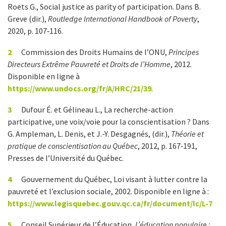
Roets G., Social justice as parity of participation. Dans B.
Greve (dir.),
Routledge International Handbook of Poverty
,
2020, p. 107‑116.
2
Commission des Droits Humains de l’ONU,
Principes
Directeurs Extrême Pauvreté et Droits de l’Homme
, 2012.
Disponible en ligne à
https://www.undocs.org/fr/A/HRC/21/39
.
3
Dufour É. et Gélineau L., La recherche-action
participative, une voix/voie pour la conscientisation ? Dans
G. Ampleman, L. Denis, et J.-Y. Desgagnés, (dir.),
Théorie et
pratique de conscientisation au Québec
, 2012, p. 167‑191,
Presses de l’Université du Québec.
4
Gouvernement du Québec, Loi visant à lutter contre la
pauvreté et l’exclusion sociale, 2002. Disponible en ligne à :
https://www.legisquebec.gouv.qc.ca/fr/document/lc/L-7
5
Conseil Supérieur de l’Éducation,
L’éducation populaire :