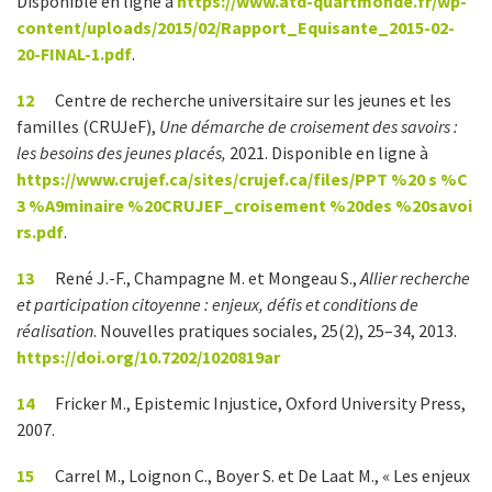
Disponible en ligne à
https://www.atd-quartmonde.fr/wp-
content/uploads/2015/02/Rapport_Equisante_2015-02-
20-FINAL-1.pdf
.
12
Centre de recherche universitaire sur les jeunes et les
familles (CRUJeF),
Une démarche de croisement des savoirs :
les besoins des jeunes placés,
2021. Disponible en ligne à
https://www.crujef.ca/sites/crujef.ca/files/PPT %20 s %C
3 %A9minaire %20CRUJEF_croisement %20des %20savoi
rs.pdf
.
13
René J.-F., Champagne M. et Mongeau S.,
Allier recherche
et participation citoyenne : enjeux, défis et conditions de
réalisation
. Nouvelles pratiques sociales, 25(2), 25–34, 2013.
https://doi.org/10.7202/1020819ar
14
Fricker M., Epistemic Injustice, Oxford University Press,
2007.
15
Carrel M., Loignon C., Boyer S. et De Laat M., « Les enjeux