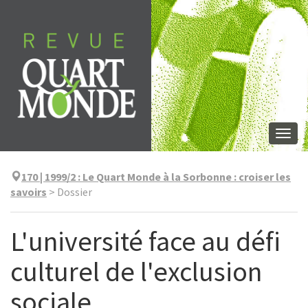
Skip
to
content
Togg
navi
170 | 1999/2
:
Le Quart Monde à la Sorbonne : croiser les
savoirs
>
Dossier
L'université face au défi
culturel de l'exclusion
sociale