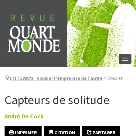
Aller
directement
au
contenu
Togg
navi
171 | 1999/3
:
Risquer l'empreinte de l'autre
>
Dossier
Capteurs de solitude
André
De Cock
IMPRIMER
CITATION
PARTAGER