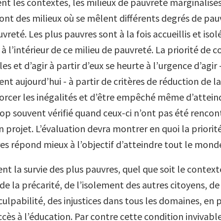
nt les contextes, les milieux de pauvreté marginalisés
sont des milieux où se mêlent différents degrés de pau
reté. Les plus pauvres sont à la fois accueillis et isolé
 l’intérieur de ce milieu de pauvreté. La priorité de c
es et d’agir à partir d’eux se heurte à l’urgence d’agir 
nt aujourd’hui - à partir de critères de réduction de l
forcer les inégalités et d’être empêché même d’atteind
rop souvent vérifié quand ceux-ci n’ont pas été rencon
 projet. L’évaluation devra montrer en quoi la priorit
res répond mieux à l’objectif d’atteindre tout le mond
ent la survie des plus pauvres, quel que soit le context
e la précarité, de l’isolement des autres citoyens, de l
 culpabilité, des injustices dans tous les domaines, en p
cès à l’éducation. Par contre cette condition invivabl