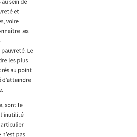
 au sein de
vreté et
s, voire
onnaître les
-
a pauvreté. Le
re les plus
trés au point
é d’atteindre
e.
e, sont le
’inutilité
articulier
e n’est pas