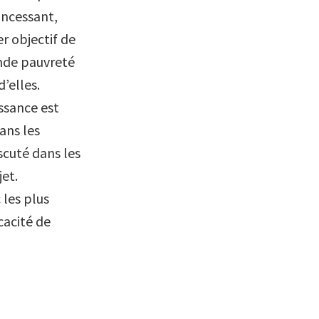
incessant,
r objectif de
ande pauvreté
d’elles.
ssance est
ans les
scuté dans les
jet.
 les plus
cacité de