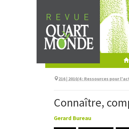
Aller
directement
au
contenu
216 | 2010/4
:
Ressources pour l'ac
Connaître, com
Gerard
Bureau