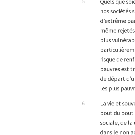
Quels que soie
nos sociétés 
d’extrême pauv
même rejetés à
plus vulnérabl
particulièreme
risque de ren
pauvres est t
de départ d’un
les plus pauv
La vie et souv
bout du bout d
sociale, de la
dans le non ac