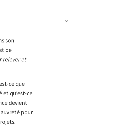
ns son
st de
 relever et
est-ce que
 et qu’est-ce
nce devient
pauvreté pour
rojets.