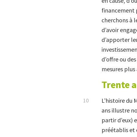
en cause, d’o
financement 
cherchons à le
d’avoir engag
d’apporter le
investissemen
d’offre ou des
mesures plus 
Trente a
L’histoire du
ans illustre n
partir d’eux) 
préétablis et