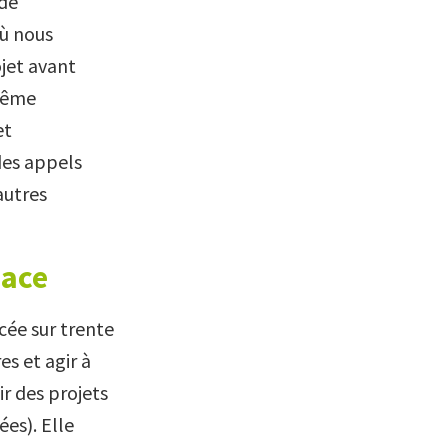
 de
ù nous
ojet avant
 même
et
des appels
autres
sace
cée sur trente
es et agir à
ir des projets
es). Elle