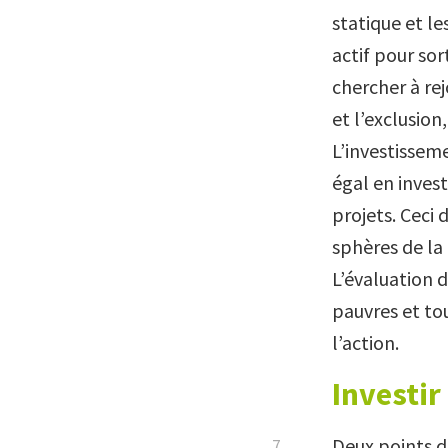
statique et le
actif pour sor
chercher à re
et l’exclusion
L’investissem
égal en inves
projets. Ceci 
sphères de la
L’évaluation 
pauvres et tou
l’action.
Investir
Deux points d