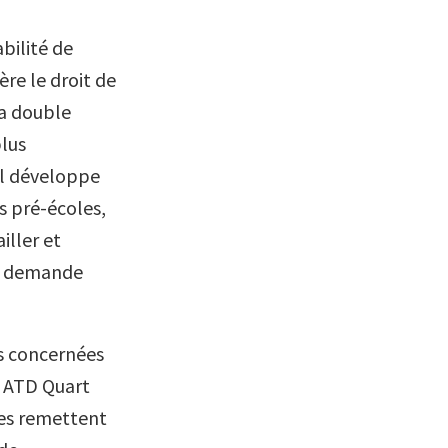
bilité de
ère le droit de
la double
plus
il développe
s pré-écoles,
iller et
la demande
es concernées
r ATD Quart
les remettent