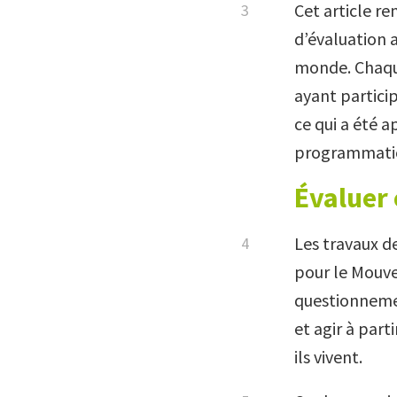
Cet article r
d’évaluation 
monde. Chaque
ayant particip
ce qui a été 
programmation
Évaluer
Les travaux d
pour le Mouve
questionnemen
et agir à par
ils vivent.