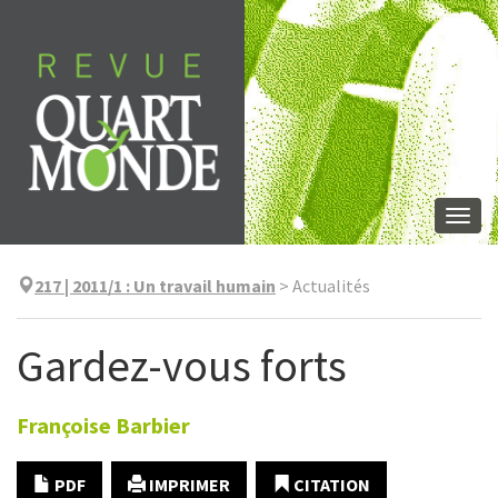
Aller
directement
au
contenu
Togg
navi
217 | 2011/1
:
Un travail humain
>
Actualités
Gardez-vous forts
Françoise
Barbier
PDF
IMPRIMER
CITATION