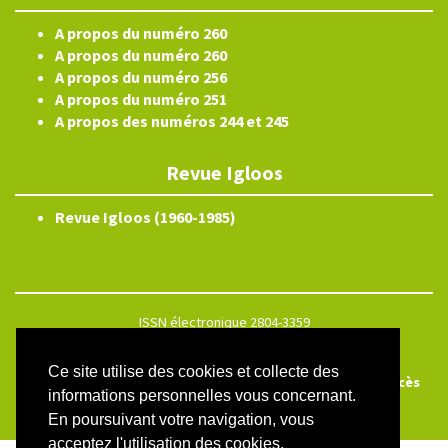
A propos du numéro 260
A propos du numéro 260
A propos du numéro 256
A propos du numéro 251
A propos des numéros 244 et 245
Revue Igloos
Revue Igloos (1960-1985)
ISSN électronique 2804-3359
Plan du site
Ce site utilise des cookies et collecte des
Créé et hébergé par Chapitre 9
—
Édité avec Lodel
—
Accès
informations personnelles vous concernant.
réservé
En poursuivant votre navigation, vous
acceptez l'utilisation des cookies.