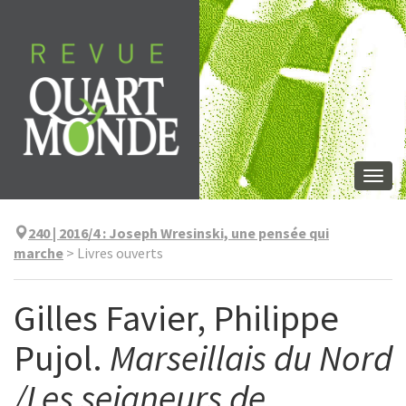
Aller
directement
au
contenu
Togg
navi
240 | 2016/4
:
Joseph Wresinski, une pensée qui
marche
>
Livres ouverts
Gilles Favier, Philippe
Pujol.
Marseillais du Nord
/Les seigneurs de