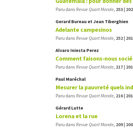
Guatemala : pour donner des 
Paru dans
Revue Quart Monde
,
253 | 20
Gerard
Bureau
et
Jean
Tiberghien
Adelante campesinos
Paru dans
Revue Quart Monde
,
252 | 20
Alvaro Iniesta
Perez
Comment faisons-nous socié
Paru dans
Revue Quart Monde
,
217 | 20
Paul
Maréchal
Mesurer la pauvreté quels ind
Paru dans
Revue Quart Monde
,
216 | 20
Gérard
Lutte
Lorena et la rue
Paru dans
Revue Quart Monde
,
209 | 20