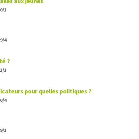
ailes aux jeunes
20/1
19/4
té ?
11/1
icateurs pour quelles politiques ?
10/4
09/1