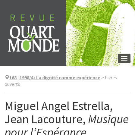
Aller
directement
au
contenu
Togg
navi
168 | 1998/4
:
La dignité comme expérience
>
Livres
ouverts
Miguel Angel Estrella,
Jean Lacouture,
Musique
pour l’Espérance