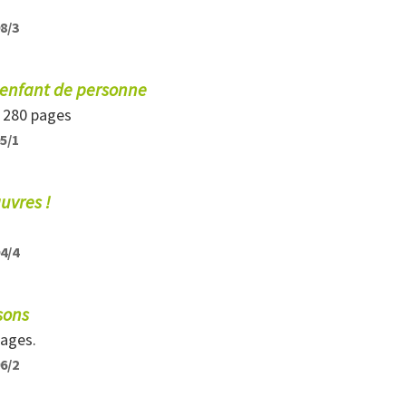
98/3
'enfant de personne
, 280 pages
95/1
uvres !
94/4
sons
pages.
96/2