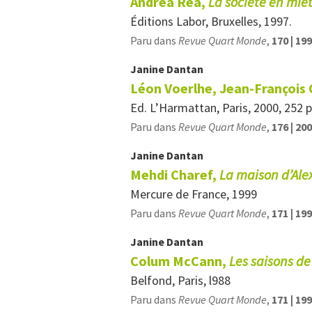
Andréa Réa,
La société en miet
Éditions Labor, Bruxelles, 1997.
Paru dans
Revue Quart Monde
,
170 | 19
Janine
Dantan
Léon Voerlhe, Jean-François O
Ed. L’Harmattan, Paris, 2000, 252 p
Paru dans
Revue Quart Monde
,
176 | 20
Janine
Dantan
Mehdi Charef,
La maison d’Ale
Mercure de France, 1999
Paru dans
Revue Quart Monde
,
171 | 19
Janine
Dantan
Colum McCann,
Les saisons de
Belfond, Paris, l988
Paru dans
Revue Quart Monde
,
171 | 19