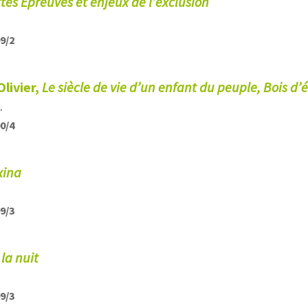
tes Épreuves et enjeux de l’exclusion
99/2
livier,
Le siècle de vie d’un enfant du peuple, Bois d
.
00/4
xina
99/3
 la nuit
99/3