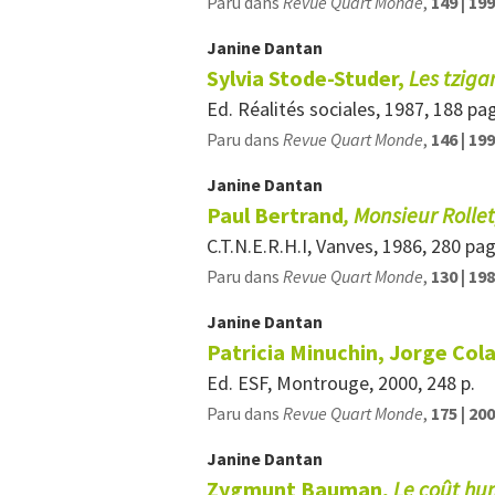
Paru dans
Revue Quart Monde
,
149 | 19
Janine
Dantan
Sylvia Stode-Studer,
Les tziga
Ed. Réalités sociales, 1987, 188 pa
Paru dans
Revue Quart Monde
,
146 | 19
Janine
Dantan
Paul Bertrand
, Monsieur Rolle
C.T.N.E.R.H.I, Vanves, 1986, 280 pa
Paru dans
Revue Quart Monde
,
130 | 19
Janine
Dantan
Patricia Minuchin, Jorge Col
Ed. ESF, Montrouge, 2000, 248 p.
Paru dans
Revue Quart Monde
,
175 | 20
Janine
Dantan
Zygmunt Bauman,
Le coût hu