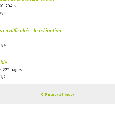
00, 204 p.
00/3
 en difficultés : la relégation
92/4
able
0, 222 pages
91/2
Retour à l’index