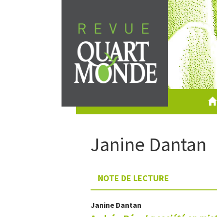
Aller
directement
au
contenu
Janine
Dantan
NOTE DE LECTURE
Janine
Dantan