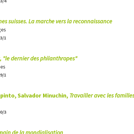
93/4
nes suisses. La marche vers la reconnaissance
ges
93/1
t, "le dernier des philanthropes"
ges
89/1
apinto, Salvador Minuchin,
Travailler avec les famill
00/3
main de la mondialisation