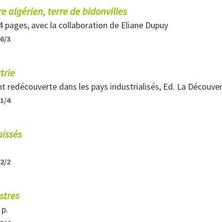
e algérien, terre de bidonvilles
4 pages, avec la collaboration de Eliane Dupuy
96/3
ttrie
redécouverte dans les pays industrialisés, Ed. La Découver
91/4
aissés
92/2
stres
 p.