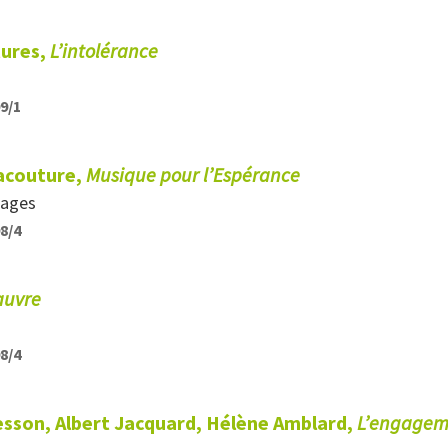
tures,
L’intolérance
99/1
Lacouture,
Musique pour l’Espérance
pages
98/4
pauvre
98/4
esson, Albert Jacquard, Hélène Amblard,
L’engagem