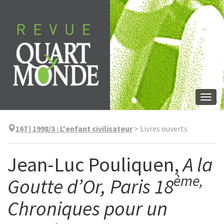
Aller
directement
au
contenu
Togg
navi
167 | 1998/3
:
L'enfant civilisateur
>
Livres ouverts
Jean-Luc Pouliquen,
A la
ème,
Goutte d’Or, Paris 18
Chroniques pour un