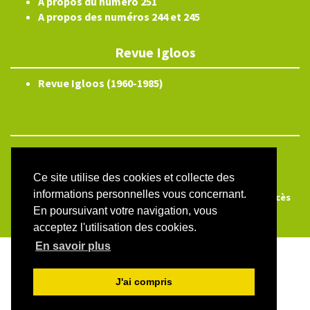
A propos du numéro 251
A propos des numéros 244 et 245
Revue Igloos
Revue Igloos (1960-1985)
ISSN électronique 2804-3359
Plan du site
Ce site utilise des cookies et collecte des
informations personnelles vous concernant.
Créé et hébergé par Chapitre 9
—
Édité avec Lodel
—
Accès
En poursuivant votre navigation, vous
réservé
acceptez l'utilisation des cookies.
En savoir plus
J'ai compris