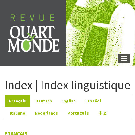
Aller
directement
au
contenu
Togg
navi
Index | Index linguistique
Français
Deutsch
English
Español
Italiano
Nederlands
Português
中文
FRANÇAIS