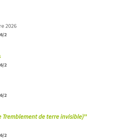
re 2026
26/2
s
26/2
26/2
le Tremblement de terre invisible)
”
26/2