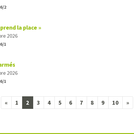
26/2
 prend la place »
bre 2026
26/1
 armés
bre 2026
26/1
(current)
«
1
2
3
4
5
6
7
8
9
10
»