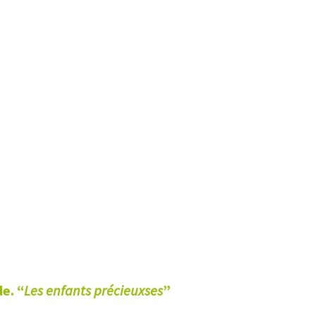
e. “
Les enfants précieuxses
”