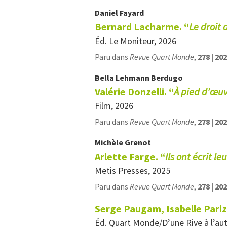
Daniel
Fayard
Bernard Lacharme. “
Le droit
Éd. Le Moniteur, 2026
Paru dans
Revue Quart Monde
,
278 | 20
Bella
Lehmann Berdugo
Valérie Donzelli. “
À pied d’œu
Film, 2026
Paru dans
Revue Quart Monde
,
278 | 20
Michèle
Grenot
Arlette Farge. “
Ils ont écrit le
Metis Presses, 2025
Paru dans
Revue Quart Monde
,
278 | 20
Serge Paugam, Isabelle Pariz
Éd. Quart Monde/D’une Rive à l’au