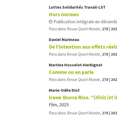
Luttes Solidarités
Travail-LST
Hors normes
Publication intégrale en décemb
Paru dans
Revue Quart Monde
,
278 | 20
Daniel
Marineau
De l’intention aux effets réel
Paru dans
Revue Quart Monde
,
278 | 20
Martine
Hosselet-Herbignat
Comme on en parle
Paru dans
Revue Quart Monde
,
278 | 20
Marie-Odile
Diot
Irene Iborra Rizo. “
Olivia (et 
Film, 2025
Paru dans
Revue Quart Monde
,
278 | 20