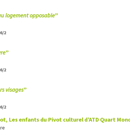
 au logement opposable
”
26/2
vre
”
26/2
urs visages
”
26/2
ot, Les enfants du Pivot culturel d’ATD Quart Mond
tre