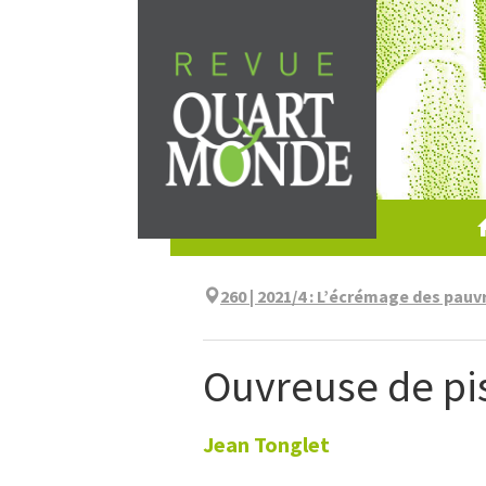
Skip
to
content
260 | 2021/4
:
L’écrémage des pauvre
Ouvreuse de pi
Jean
Tonglet