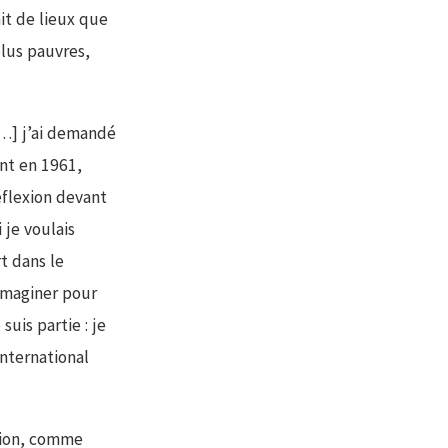
it de lieux que
lus pauvres,
[…] j’ai demandé
nt en 1961,
éflexion devant
 je voulais
t dans le
imaginer pour
is partie : je
nternational
tion, comme