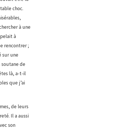
itable choc.
misérables,
r chercher à une
pelait à
le rencontrer ;
é sur une
a soutane de
es là, a-t-il
les que j’ai
èmes, de leurs
eté. Il a aussi
avec son