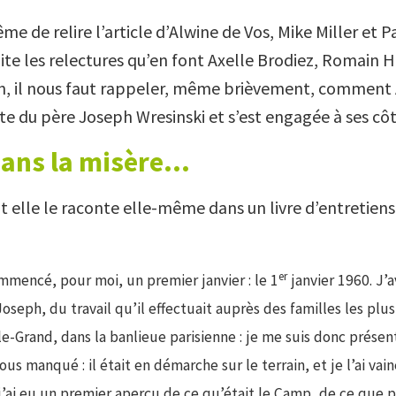
me de relire l’article d’Alwine de Vos, Mike Miller et 
uite les relectures qu’en font Axelle Brodiez, Romain H
n, il nous faut rappeler, même brièvement, comment 
ute du père Joseph Wresinski et s’est engagée à ses côt
dans la misère…
 elle le raconte elle-même dans un livre d’entretiens
er
mmencé, pour moi, un premier janvier : le 1
janvier 1960. J’
oseph, du travail qu’il effectuait auprès des familles les plu
e-Grand, dans la banlieue parisienne : je me suis donc présen
us manqué : il était en démarche sur le terrain, et je l’ai va
 j’ai eu un premier aperçu de ce qu’était le Camp, de ce que p