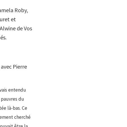
Pamela Roby,
uret et
Alwine de Vos
és.
 avec Pierre
avais entendu
s pauvres du
tée là-bas. Ce
inement cherché
ouvait être la