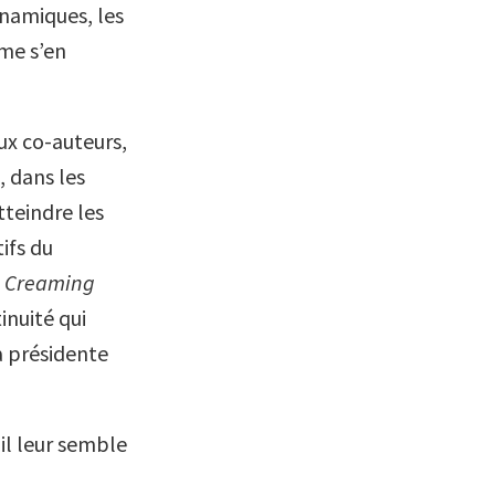
ynamiques, les
me s’en
ux co-auteurs,
, dans les
teindre les
ifs du
.
Creaming
tinuité qui
a présidente
il leur semble