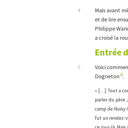
Mais avant mê
et de lire ens
Philippe Wari
a croisé la ro
Entrée 
Voici comment
2
Dogneton
.
« […] Tout a co
parler du père J
camp de Noisy-l
fut un rendez-vo
ce jour-là. Mais