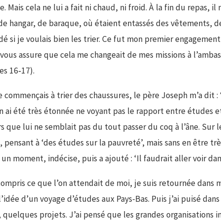
e. Mais cela ne lui a fait ni chaud, ni froid. À la fin du repas,
de hangar, de baraque, où étaient entassés des vêtements, d
é si je voulais bien les trier. Ce fut mon premier engagement 
 vous assure que cela me changeait de mes missions à l’amba
ges 16‑17).
e commençais à trier des chaussures, le père Joseph m’a dit : ‘
n ai été très étonnée ne voyant pas le rapport entre études et
rs que lui ne semblait pas du tout passer du coq à l’âne. Sur 
, pensant à ‘des études sur la pauvreté’, mais sans en être très
r un moment, indécise, puis a ajouté : ‘Il faudrait aller voir dan
compris ce que l’on attendait de moi, je suis retournée dan
l’idée d’un voyage d’études aux Pays-Bas. Puis j’ai puisé dan
 quelques projets. J’ai pensé que les grandes organisations i