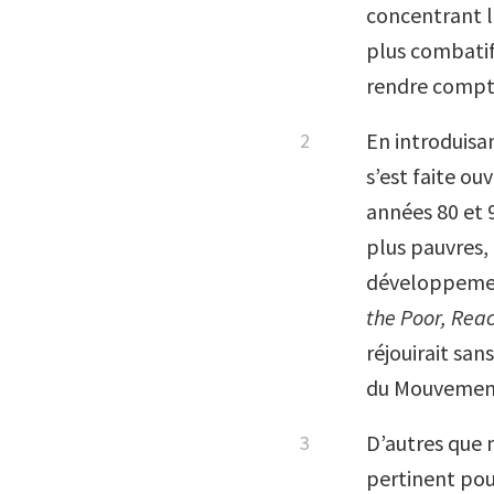
concentrant le
plus combatif
rendre compt
En introduisa
s’est faite ou
années 80 et 
plus pauvres, 
développement
the Poor, Rea
réjouirait sa
du Mouvement
D’autres que n
pertinent pou