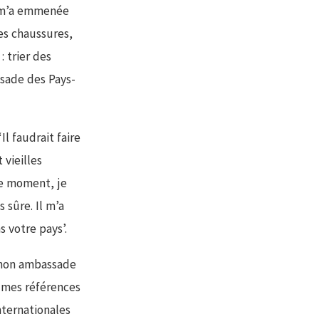
 il m’a emmenée
es chaussures,
: trier des
ssade des Pays-
Il faudrait faire
 vieilles
le moment, je
 sûre. Il m’a
s votre pays’.
s mon ambassade
s mes références
nternationales