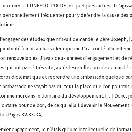
concernées : l’UNESCO, l’OCDE, et quelques autres. Il s’agissa
ir personnellement fréquenter pour y défendre la cause des p
lutions.
d’engager des études que m’avait demandé le père Joseph, 
ponibilité à mon ambassadeur qui me l’a accordé officielleme
on renouvelables. J’avais deux années d’engagement et de r
es qui ont passé très vite, après lesquelles on m’a demandé si
 corps diplomatique et reprendre une ambassade quelque par
ambassade ne voyait pas du tout la place que l’on pourrait 
omme moi dans le domaine du développement. […] Donc, je su
lontaire pour de bon, de ce qui allait devenir le Mouvement i
e. (Pages 32‑33‑34).
mier engagement, je n’étais qu’une intellectuelle de forma