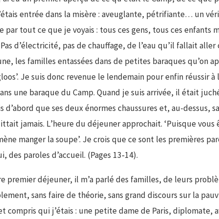
’étais entrée dans la misère : aveuglante, pétrifiante… un vér
ée par tout ce que je voyais : tous ces gens, tous ces enfants 
. Pas d’électricité, pas de chauffage, de l’eau qu’il fallait alle
e, les familles entassées dans de petites baraques qu’on ap
loos’. Je suis donc revenue le lendemain pour enfin réussir à 
 dans une baraque du Camp. Quand je suis arrivée, il était juch
vis d’abord que ses deux énormes chaussures et, au-dessus, s
ittait jamais. L’heure du déjeuner approchait. ‘Puisque vous êt
mène manger la soupe’. Je crois que ce sont les premières paro
, des paroles d’accueil. (Pages 13‑14).
e premier déjeuner, il m’a parlé des familles, de leurs probl
plement, sans faire de théorie, sans grand discours sur la pauvr
t compris qui j’étais : une petite dame de Paris, diplomate, 