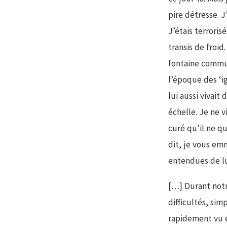
pire détresse. J
J’étais terroris
transis de froid
fontaine commun
l’époque des ‘ig
lui aussi vivait
échelle. Je ne 
curé qu’il ne qu
dit, je vous em
entendues de lui
[…] Durant notr
difficultés, sim
rapidement vu e