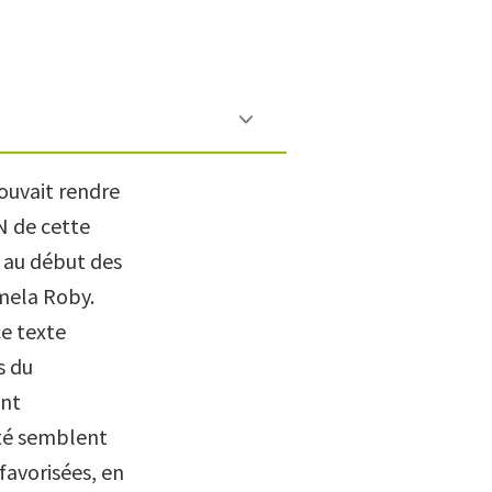
ouvait rendre
N de cette
it au début des
amela Roby.
ce texte
s du
ont
eté semblent
favorisées, en