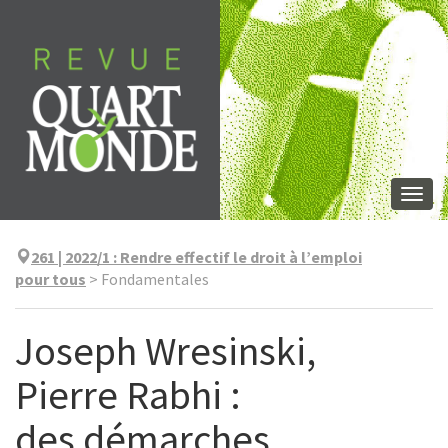
Aller
directement
au
contenu
Togg
navi
261 | 2022/1
:
Rendre effectif le droit à l’emploi
pour tous
>
Fondamentales
Joseph Wresinski,
Pierre Rabhi :
des démarches