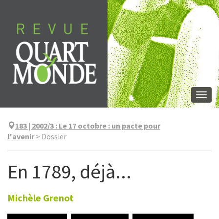
Aller
directement
au
contenu
Togg
navi
183 | 2002/3
:
Le 17 octobre : un pacte pour
l'avenir
>
Dossier
En 1789, déjà...
Michèle
Grenot