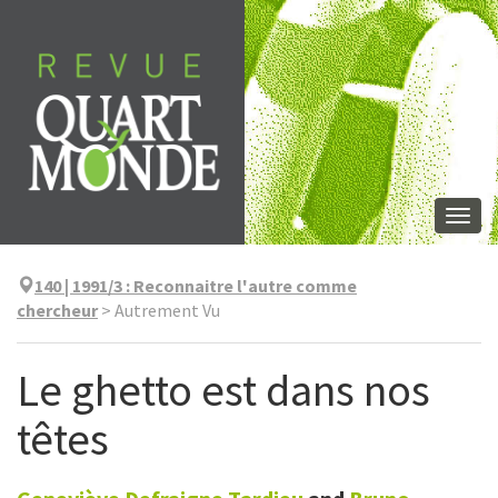
Skip
to
content
Togg
navi
140 | 1991/3
:
Reconnaitre l'autre comme
chercheur
>
Autrement Vu
Le ghetto est dans nos
têtes