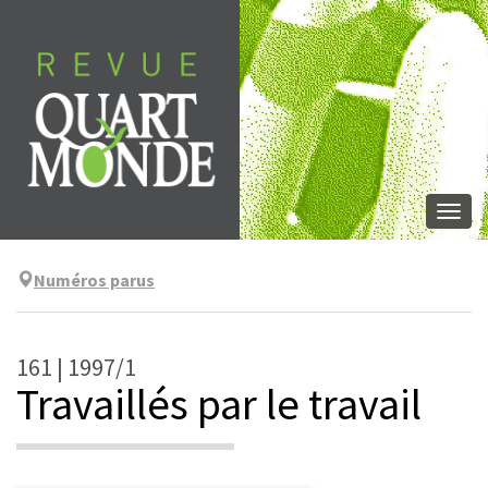
Aller
directement
au
contenu
Togg
navi
Numéros parus
161 | 1997/1
Travaillés par le travail